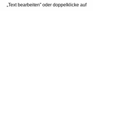
„Text bearbeiten” oder doppelklicke auf
das Textfeld, um Inhalte zu bearbeiten.
Füge Informationen hinzu, die du mit
deinen Besuchern teilen möchtest.
Slide-Titel
Dies ist ein Textabschnitt. Klicke
auf „Text bearbeiten” oder
doppelklicke, um Inhalte zu
bearbeiten.