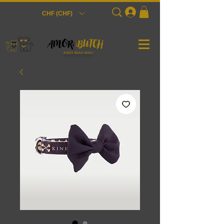
Login
CHF (CHF)
JiGGY MiAU WAU