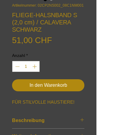
Artikelnummer: 02CP2NS002_08C1NM001
FLIEGE-HALSNBAND S
(2,0 cm) / CALAVERA
SCHWARZ
Preis
51,00 CHF
Anzahl
*
In den Warenkorb
FÜR STILVOLLE HAUSTIERE!
Beschreibung
Eigenschaften: