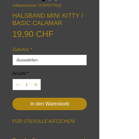
Artikelnummer: 07RP5TT002
HALSBAND MINI KITTY /
BASIC CALAMAR
Preis
19,90 CHF
Zubehör
*
Anzahl
*
In den Warenkorb
FÜR STILVOLLE KÄTZCHEN!