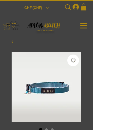
Login
CHF (CHF)
JiGGY MiAU WAU