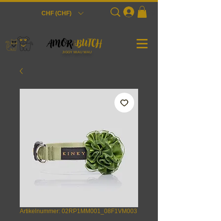
Login
CHF (CHF)
JiGGY MiAU WAU
Artikelnummer: 02RP1MM001_08F1VM003