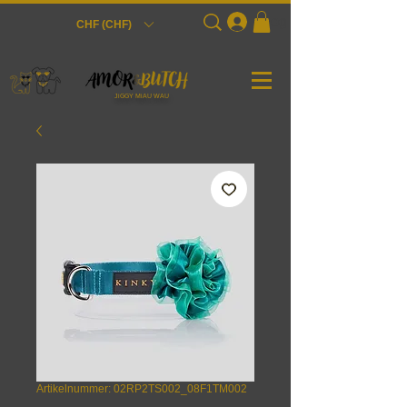
Login
CHF (CHF)
JiGGY MiAU WAU
Artikelnummer: 02RP2TS002_08F1TM002