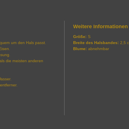
Weitere Informationen
Größe:
S
 bequem um den Hals passt.
Breite des Halsbandes:
2,5 
Eisen.
Blume:
abnehmbar
ssung.
als die meisten anderen
asser.
entferner.