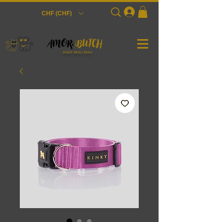
Login
CHF (CHF)
JiGGY MiAU WAU