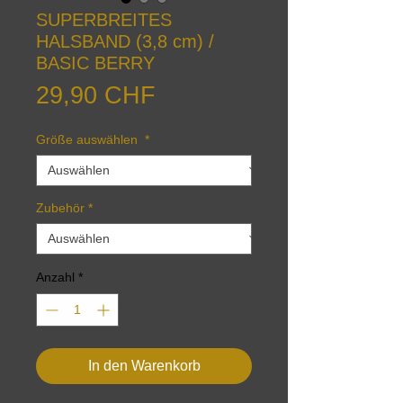
SUPERBREITES
HALSBAND (3,8 cm) /
BASIC BERRY
Preis
29,90 CHF
Größe auswählen
*
Zubehör
*
Anzahl
*
In den Warenkorb