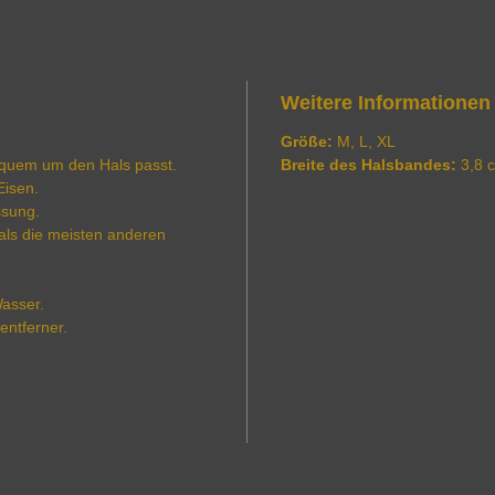
Weitere Informationen
Größe:
M, L, XL
 bequem um den Hals passt.
Breite des Halsbandes:
3,8 
Eisen.
ssung.
als die meisten anderen
asser.
entferner.